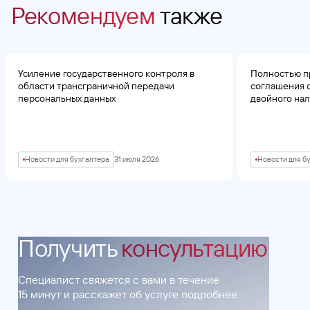
Рекомендуем
также
Усиление государственного контроля в
Полностью п
области трансграничной передачи
соглашения 
персональных данных
двойного на
Новости для бухгалтера
31 июля 2026
Новости для б
Получить
консультацию
Специалист свяжется с вами в течение
15 минут и расскажет об услуге подробнее