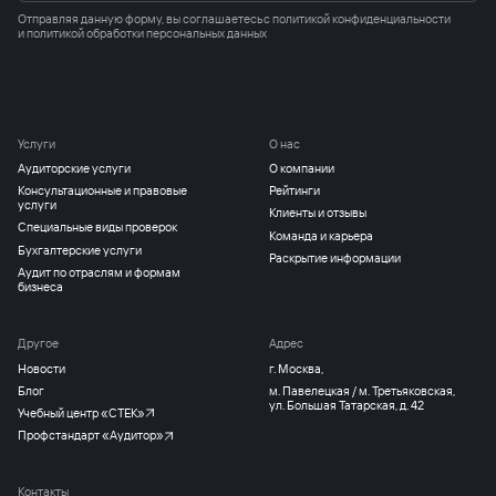
Отправляя данную форму, вы соглашаетесь с
политикой конфиденциальности
и политикой обработки персональных данных
Услуги
О нас
Аудиторские услуги
О компании
Консультационные и правовые
Рейтинги
услуги
Клиенты и отзывы
Специальные виды проверок
Команда и карьера
Бухгалтерские услуги
Раскрытие информации
Аудит по отраслям и формам
бизнеса
Другое
Адрес
Новости
г. Москва,
Блог
м. Павелецкая / м. Третьяковская,
ул. Большая Татарская, д. 42
Учебный центр «СТЕК»
Профстандарт «Аудитор»
Контакты