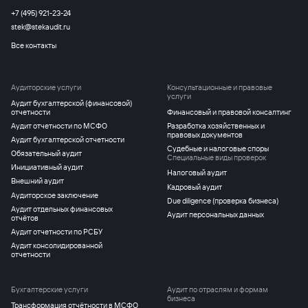
+7 (495) 921-23-24
stek@stekaudit.ru
Все контакты
Аудиторские услуги
Консультационные и правовые
услуги
Аудит бухгалтерской (финансовой)
отчетности
Финансовый и правовой консалтинг
Аудит отчетности по МСФО
Разработка хозяйственных и
правовых документов
Аудит бухгалтерской отчетности
Судебные и налоговые споры
Обязательный аудит
Специальные виды проверок
Инициативный аудит
Налоговый аудит
Внешний аудит
Кадровый аудит
Аудиторское заключение
Due diligence (проверка бизнеса)
Аудит отдельных финансовых
Аудит персональных данных
отчётов
Аудит отчетности по РСБУ
Аудит консолидированной
отчетности
Бухгалтерские услуги
Аудит по отраслям и формам
бизнеса
Трансформация отчётности в МСФО