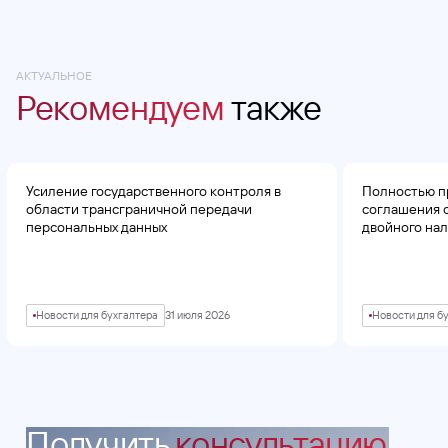
АКТУАЛЬНОЕ
Рекомендуем
также
Усиление государственного контроля в
Полностью п
области трансграничной передачи
соглашения 
персональных данных
двойного на
Новости для бухгалтера
31 июля 2026
Новости для б
Получить
консультацию