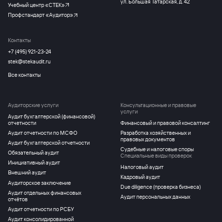
ул. Большая Татарская, д. 42
Учебный центр «СТЕК»
Профстандарт «Аудитор»
Контакты
+7 (495) 921-23-24
stek@stekaudit.ru
Все контакты
Аудиторские услуги
Консультационные и правовые
услуги
Аудит бухгалтерской (финансовой)
отчетности
Финансовый и правовой консалтинг
Аудит отчетности по МСФО
Разработка хозяйственных и
правовых документов
Аудит бухгалтерской отчетности
Судебные и налоговые споры
Обязательный аудит
Специальные виды проверок
Инициативный аудит
Налоговый аудит
Внешний аудит
Кадровый аудит
Аудиторское заключение
Due diligence (проверка бизнеса)
Аудит отдельных финансовых
Аудит персональных данных
отчётов
Аудит отчетности по РСБУ
Аудит консолидированной