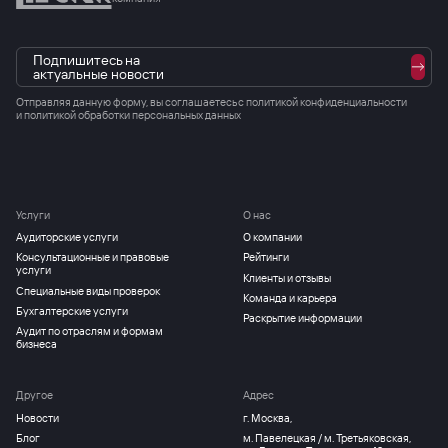
Подпишитесь на
актуальные новости
Отправляя данную форму, вы соглашаетесь с
политикой конфиденциальности
и политикой обработки персональных данных
Услуги
О нас
Аудиторские услуги
О компании
Консультационные и правовые
Рейтинги
услуги
Клиенты и отзывы
Специальные виды проверок
Команда и карьера
Бухгалтерские услуги
Раскрытие информации
Аудит по отраслям и формам
бизнеса
Другое
Адрес
Новости
г. Москва,
Блог
м. Павелецкая / м. Третьяковская,