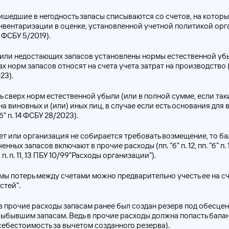
ишедшие в негодность запасы списываются со счетов, на которы
вентаризации в оценке, установленной учетной политикой орга
41 ФСБУ 5/2019).
 или недостающих запасов установлены нормы естественной убы
х норм запасов относят на счета учета затрат на производство
023).
ь сверх норм естественной убыли (или в полной сумме, если так
на виновных и (или) иных лиц, в случае если есть основания для
 "б" п. 14 ФСБУ 28/2023).
ет или организация не собирается требовать возмещение, то б
ных запасов включают в прочие расходы (пп. "б" п. 12, пп. "б" п. 
, п. п. 11, 13 ПБУ 10/99"Расходы организации").
ы потерь между счетами можно предварительно учесть ее на сч
стей".
 прочие расходы запасам ранее был создан резерв под обесцен
выбывшим запасам. Ведь в прочие расходы должна попасть бала
себестоимость за вычетом созданного резерва).