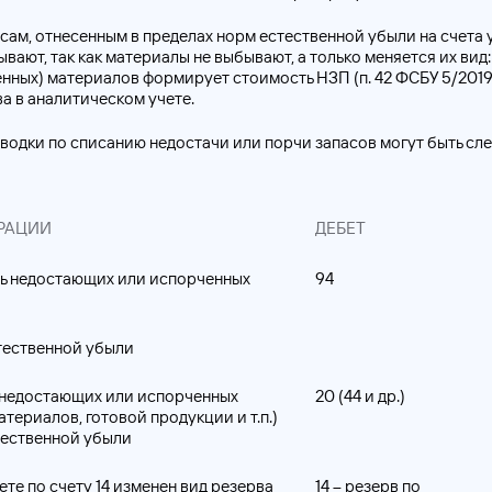
сам, отнесенным в пределах норм естественной убыли на счета у
вают, так как материалы не выбывают, а только меняется их вид
нных) материалов формирует стоимость НЗП (п. 42 ФСБУ 5/2019
а в аналитическом учете.
оводки по списанию недостачи или порчи запасов могут быть сл
РАЦИИ
ДЕБЕТ
ь недостающих или испорченных
94
тественной убыли
 недостающих или испорченных
20 (44 и др.)
атериалов, готовой продукции и т.п.)
тественной убыли
те по счету 14 изменен вид резерва
14 – резерв по