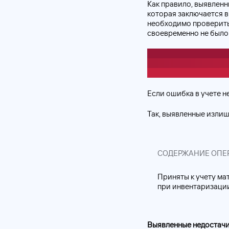
Как правило, выявленн
которая заключается 
необходимо проверить
своевременно не было 
Выявленные ошибки ис
учёте и отчётности» в
лет, и от их уровня су
Если ошибка в учете не
Так, выявленные изли
СОДЕРЖАНИЕ ОПЕ
Приняты к учету ма
при инвентаризаци
Выявленные недостачи