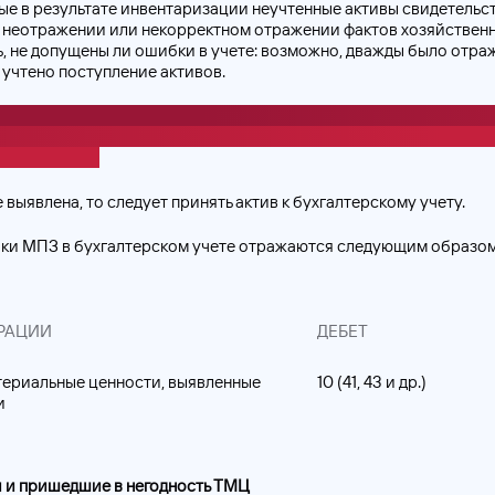
ые в результате инвентаризации неучтенные активы свидетельс
в неотражении или некорректном отражении фактов хозяйствен
, не допущены ли ошибки в учете: возможно, дважды было отра
учтено поступление активов.
правляются в соответствии с ПБУ 22/2010 «Исправление ошибо
 зависимости от того, является они ошибками текущего года и
щественности.
 выявлена, то следует принять актив к бухгалтерскому учету.
шки МПЗ в бухгалтерском учете отражаются следующим образом
РАЦИИ
ДЕБЕТ
териальные ценности, выявленные
10 (41, 43 и др.)
и
 и пришедшие в негодность ТМЦ