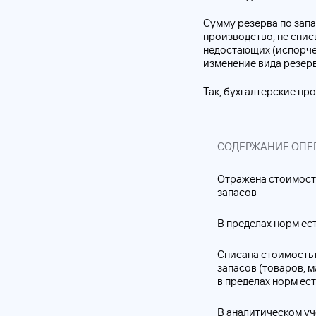
Сумму резерва по запа
производство, не списы
недостающих (испорче
изменение вида резерв
Так, бухгалтерские пр
СОДЕРЖАНИЕ ОПЕ
Отражена стоимост
запасов
В пределах норм ес
Списана стоимость
запасов (товаров, м
в пределах норм ес
В аналитическом уче