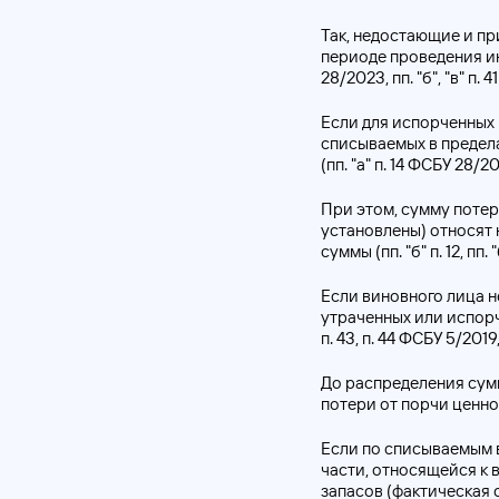
Так, недостающие и пр
периоде проведения ин
28/2023, пп. "б", "в" п. 
Если для испорченных
списываемых в предела
(пп. "а" п. 14 ФСБУ 28/2
При этом, сумму потер
установлены) относят 
суммы (пп. "б" п. 12, пп.
Если виновного лица н
утраченных или испорчен
п. 43, п. 44 ФСБУ 5/2019
До распределения сумм
потери от порчи ценно
Если по списываемым в
части, относящейся к 
запасов (фактическая 