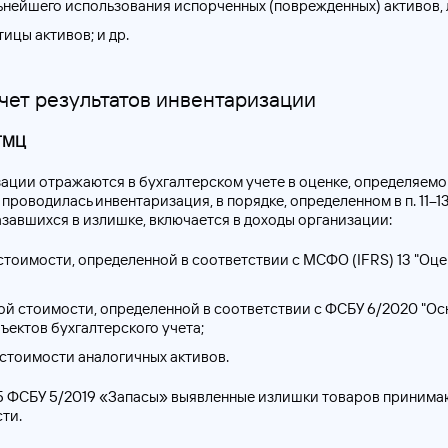
нейшего использования испорченных (поврежденных) активов, 
ицы активов; и др.
чет результатов инвентаризации
 ТМЦ
ации отражаются в бухгалтерском учете в оценке, определяемой
проводилась инвентаризация, в порядке, определенном в п. 11–13
азавшихся в излишке, включается в доходы организации:
стоимости, определенной в соответствии с МСФО (IFRS) 13 "Оц
ой стоимости, определенной в соответствии с ФСБУ 6/2020 "Ос
ектов бухгалтерского учета;
стоимости аналогичных активов.
15 ФСБУ 5/2019 «Запасы» выявленные излишки товаров принимаю
ти.