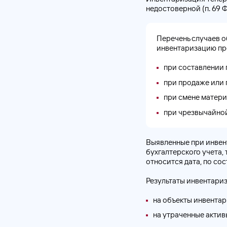
недостоверной (п. 69 
Перечень случаев о
инвентаризацию пр
при составлении 
при продаже или 
при смене матери
при чрезвычайной
Выявленные при инвен
бухгалтерского учета,
относится дата, по со
Результаты инвентариз
на объекты инвентар
на утраченные активы