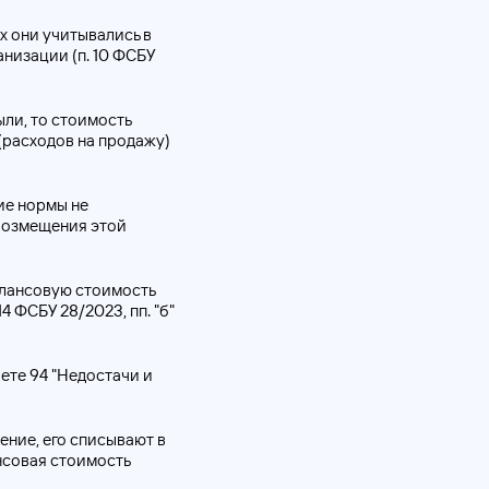
х они учитывались в
низации (п. 10 ФСБУ
ли, то стоимость
 (расходов на продажу)
ие нормы не
 возмещения этой
алансовую стоимость
14 ФСБУ 28/2023, пп. "б"
ете 94 "Недостачи и
ение, его списывают в
нсовая стоимость