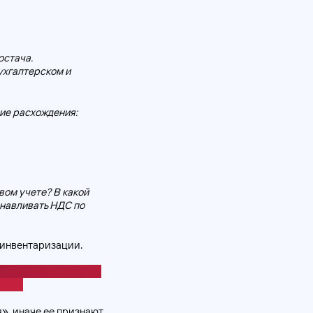
остача.
ухгалтерском и
ие расхождения:
вом учете? В какой
анавливать НДС по
 инвентаризации.
нсовых обязательств
чета.
», иначе ее признают