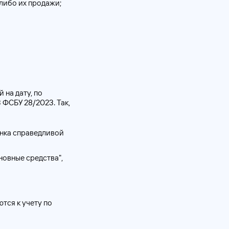
либо их продажи;
 на дату, по
 ФСБУ 28/2023. Так,
енка справедливой
новные средства",
тся к учету по