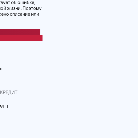
твует об ошибке,
ной жизни. Поэтому
жено списание или
к в бухгалтерском
ли ошибками прошлых
:
КРЕДИТ
91–1