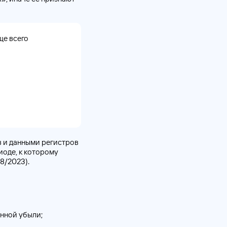
ще всего
 и данными регистров
иоде, к которому
8/2023).
енной убыли;