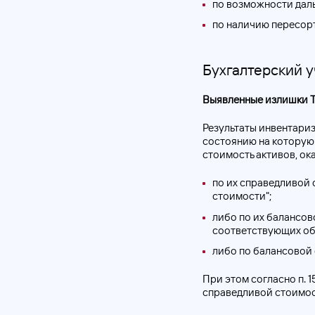
по возможности даль
по наличию пересорт
Бухгалтерский у
Выявленные излишки
Результаты инвентариз
состоянию на которую 
стоимость активов, ок
по их справедливой 
стоимости";
либо по их балансов
соответствующих объ
либо по балансовой 
При этом согласно п. 
справедливой стоимос