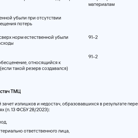
материалам
енной убыли при отсутствии
мещения потерь
сверх норм естественной убыли
91–2
асходы
91–2
обесценение, относящийся к
(если такой резерв создавался)
остач ТМЦ
 зачет излишков и недостач, образовавшихся в результате пер
х (п. 13 ФСБУ 28/2023):
иод,
атериально ответственного лица,