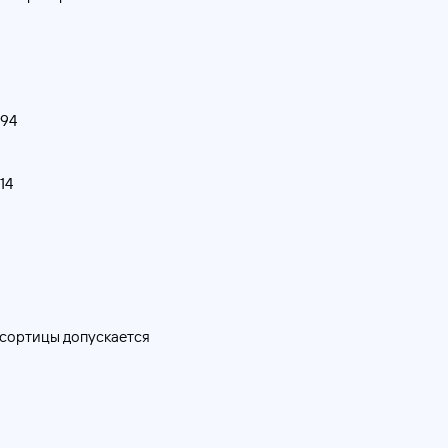
94
14
есортицы допускается