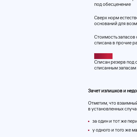
под обесценение
Сверх норм естеств
оснований для воз
Стоимость запасов 
списана в прочие р
СТОРНО
Списан резерв под 
списанным запасам 
Зачет излишков и нед
Отметим, что взаимный
в установленных случая
за один и тот же пер
у одного и того же м