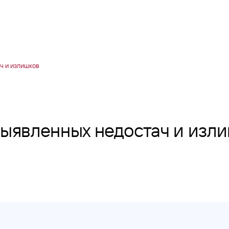
ч и излишков
выявленных недостач и изл