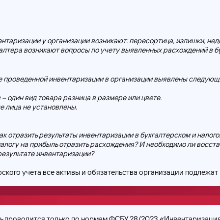
ентаризации у организации возникают: пересортица, излишки, нед
галтера возникают вопросы по учету выявленных расхождений в б
е проведенной инвентаризации в организации выявлены следующ
 – один вид товара разница в размере или цвете.
е лица не установлены.
ак отразить результаты инвентаризации в бухгалтерском и налого
налогу на прибыль отразить расхождения? И необходимо ли восст
результате инвентаризации?
ского учета все активы и обязательства организации подлежат
 проверка наличия имущества организации и состояния ее фина
путем сличения фактических данных с данными бухгалтерского у
ь проводится только по нормам ФСБУ 28/2023 «Инвентаризация