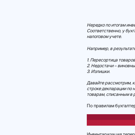
Нередко по итогам инв
Соответственно, у бух
налоговом учете.
Например, в результат
1. Пересортица товаров
2. Недостачи – виновны
3. Излишки.
Давайте рассмотрим, к
строке декларации по 
товарам, списанным в 
По правилам бухгалтер
Инвентаризация – это
на определенную дату 
Инвентаризация тепер