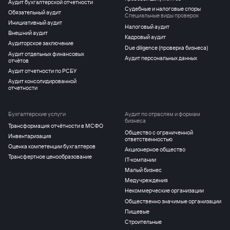
Аудит бухгалтерской отчетности
Судебные и налоговые споры
Обязательный аудит
Специальные виды проверок
Инициативный аудит
Налоговый аудит
Внешний аудит
Кадровый аудит
Аудиторское заключение
Due diligence (проверка бизнеса)
Аудит отдельных финансовых
Аудит персональных данных
отчётов
Аудит отчетности по РСБУ
Аудит консолидированной
отчетности
Бухгалтерские услуги
Аудит по отраслям и формам
бизнеса
Трансформация отчётности в МСФО
Общество с ограниченной
Инвентаризация
ответственностью
Оценка компетенции бухгалтеров
Акционерное общество
Трансфертное ценообразование
IT-компании
Малый бизнес
Медучреждения
Некоммерческие организации
Общественно значимые организации
Пищевые
Строительные