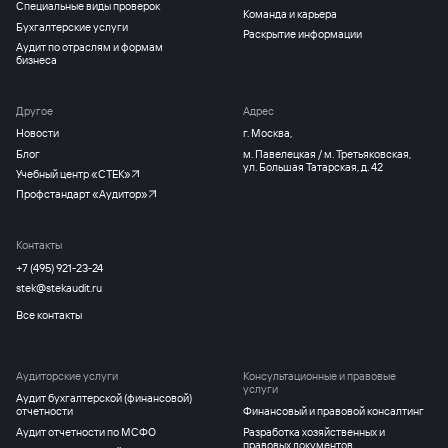
Специальные виды проверок
Команда и карьера
Бухгалтерские услуги
Раскрытие информации
Аудит по отраслям и формам
бизнеса
Другое
Адрес
Новости
г. Москва,
Блог
м. Павелецкая / м. Третьяковская,
ул. Большая Татарская, д. 42
Учебный центр «СТЕК»
Профстандарт «Аудитор»
Контакты
+7 (495) 921-23-24
stek@stekaudit.ru
Все контакты
Аудиторские услуги
Консультационные и правовые
услуги
Аудит бухгалтерской (финансовой)
отчетности
Финансовый и правовой консалтинг
Аудит отчетности по МСФО
Разработка хозяйственных и
правовых документов